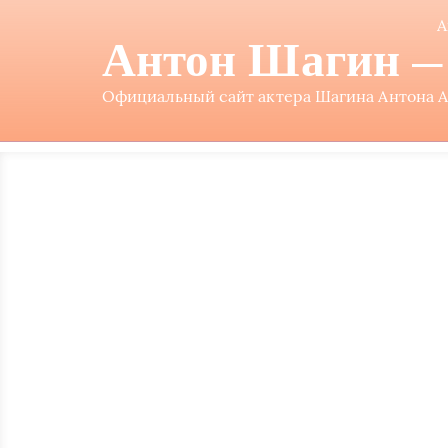
А
Антон Шагин — 
Официальный сайт актера Шагина Антона Ал