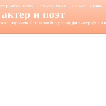
ктер Антон Шагин
Есть что сказать — скажи !
Афиша
актер и поэт
ександровича. Детальная биография, фильмография и не