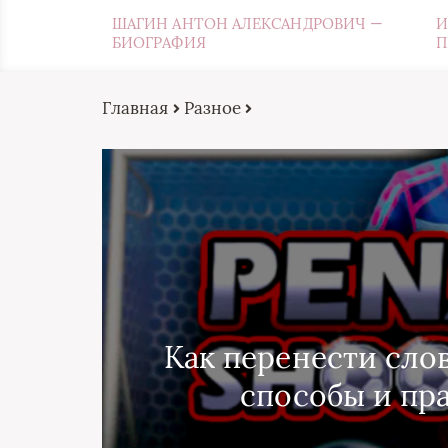
ШАГИН АНТОН АЛЕКСАНДРОВИЧ —
И
БИОГРАФИЯ
П
Главная
Разное
Как перенести сло
способы и пр