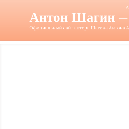
А
Антон Шагин — 
Официальный сайт актера Шагина Антона Ал