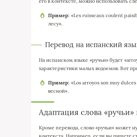
его в контексте, можно использовать с
Пример:
«Les ruisseaux coulent paisi
лесу».
Перевод на испанский язы
На испанском языке «ручьи» будет «arroy
характеристики малых водоемов. Вот пр
Пример:
«Los arroyos son muy dulce
весной».
Адаптация слова «ручьи» 
Кроме перевода, слово «ручьи» может ну
контекста. Например, если вы пишете с