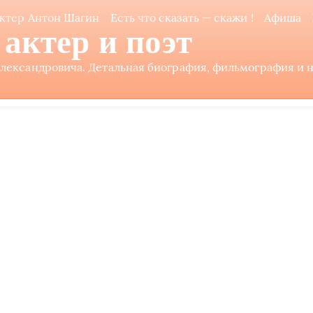
ктер Антон Шагин
Есть что сказать — скажи !
Афиша
актер и поэт
ександровича. Детальная биография, фильмография и не