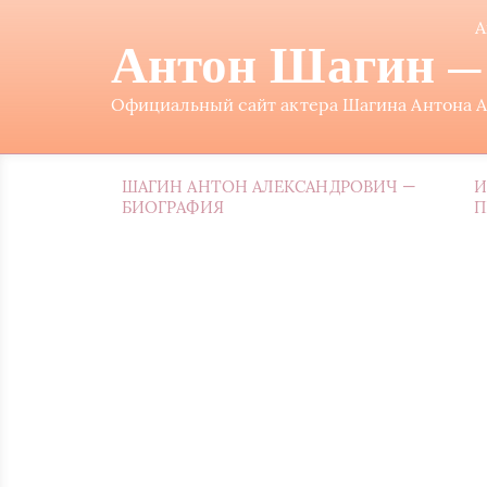
А
Антон Шагин — 
Официальный сайт актера Шагина Антона Ал
ШАГИН АНТОН АЛЕКСАНДРОВИЧ —
И
БИОГРАФИЯ
П