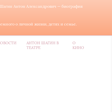
Шагин Антон Александрович — биография
много о личной жизни, детях и семье.
ОВОСТИ
АНТОН ШАГИН В
О
ТЕАТРЕ
КИНО