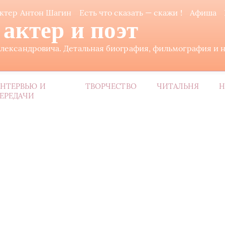
ктер Антон Шагин
Есть что сказать — скажи !
Афиша
актер и поэт
ександровича. Детальная биография, фильмография и не
НТЕРВЬЮ И
ТВОРЧЕСТВО
ЧИТАЛЬНЯ
Н
ЕРЕДАЧИ